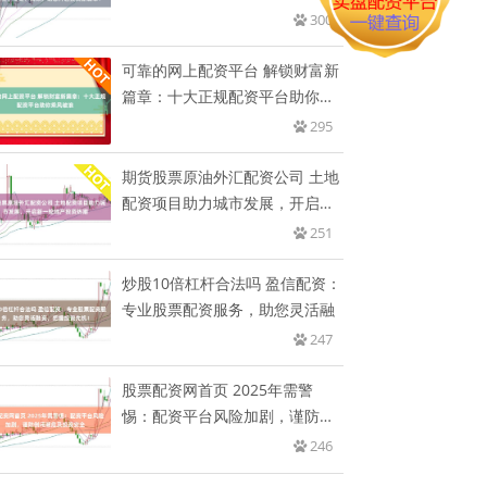
高
300
可靠的网上配资平台 解锁财富新
篇章：十大正规配资平台助你乘
风
295
期货股票原油外汇配资公司 土地
配资项目助力城市发展，开启新
一
251
炒股10倍杠杆合法吗 盈信配资：
专业股票配资服务，助您灵活融
247
股票配资网首页 2025年需警
惕：配资平台风险加剧，谨防倒
闭
246