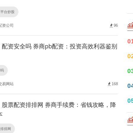
业平台炒股
配资公司
96
0
配资安全吗 券商pb配资：投资高效利器鉴别
0
0
全吗
交易网站
168
0
0
股票配资排排网 券商手续费：省钱攻略，降
本
资排排网