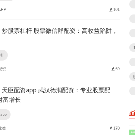
PP
101
炒股票杠杆 股票微信群配资：高收益陷阱，
！
杠杆
配资
69
天臣配资app 武汉德润配资：专业股票配
财富增长
app
收益
170