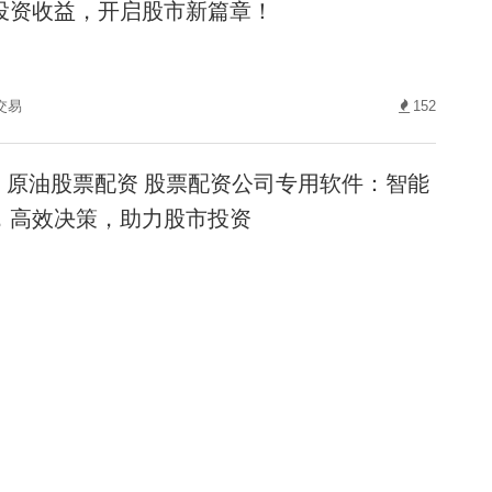
投资收益，开启股市新篇章！
交易
152
原油股票配资 股票配资公司专用软件：智能
，高效决策，助力股市投资
票配资
公司
120
正规炒股配资网 宝牛E配：专业股票配资，
增值！
股配资网