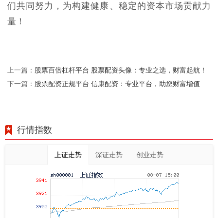
们共同努力，为构建健康、稳定的资本市场贡献力
量！
股票百倍杠杆平台 股票配资头像：专业之选，财富起航！
上一篇：
股票配资正规平台 信康配资：专业平台，助您财富增值
下一篇：
行情指数
上证走势
深证走势
创业走势