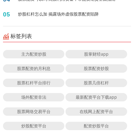
05
炒股杠杆怎么加 揭露场外虚假股票配资陷阱
标签列表
主力配资炒股
股掌财经app
股票配资的月利息
股票配资炒股
股票杠杆平台排行
股票几倍杠杆
场外配资非法
最新配资平台下载app
股票网络交易平台
在线网上配资平台
炒股配资平台
配资炒股平台