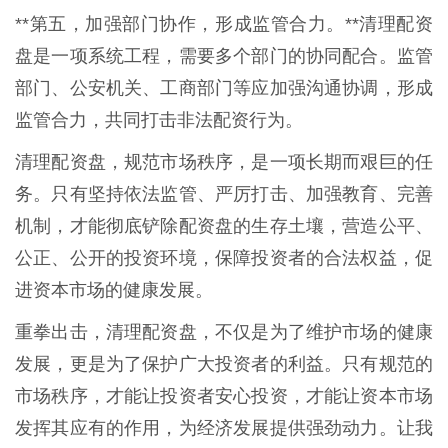
**第五，加强部门协作，形成监管合力。**清理配资
盘是一项系统工程，需要多个部门的协同配合。监管
部门、公安机关、工商部门等应加强沟通协调，形成
监管合力，共同打击非法配资行为。
清理配资盘，规范市场秩序，是一项长期而艰巨的任
务。只有坚持依法监管、严厉打击、加强教育、完善
机制，才能彻底铲除配资盘的生存土壤，营造公平、
公正、公开的投资环境，保障投资者的合法权益，促
进资本市场的健康发展。
重拳出击，清理配资盘，不仅是为了维护市场的健康
发展，更是为了保护广大投资者的利益。只有规范的
市场秩序，才能让投资者安心投资，才能让资本市场
发挥其应有的作用，为经济发展提供强劲动力。让我