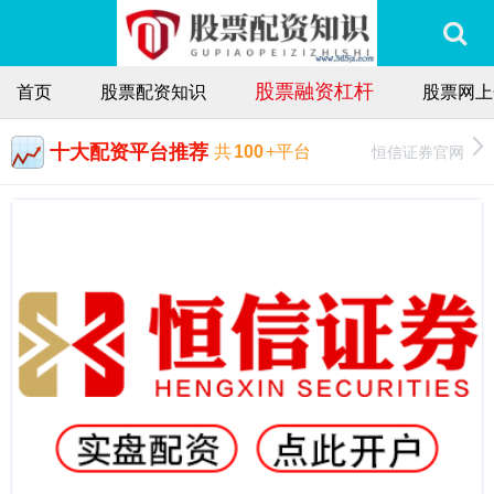
股票融资杠杆
首页
股票配资知识
股票网上
十大配资平台推荐
恒信证券官网
共
100
+平台