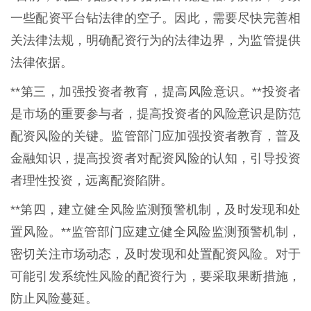
一些配资平台钻法律的空子。因此，需要尽快完善相
关法律法规，明确配资行为的法律边界，为监管提供
法律依据。
**第三，加强投资者教育，提高风险意识。**投资者
是市场的重要参与者，提高投资者的风险意识是防范
配资风险的关键。监管部门应加强投资者教育，普及
金融知识，提高投资者对配资风险的认知，引导投资
者理性投资，远离配资陷阱。
**第四，建立健全风险监测预警机制，及时发现和处
置风险。**监管部门应建立健全风险监测预警机制，
密切关注市场动态，及时发现和处置配资风险。对于
可能引发系统性风险的配资行为，要采取果断措施，
防止风险蔓延。