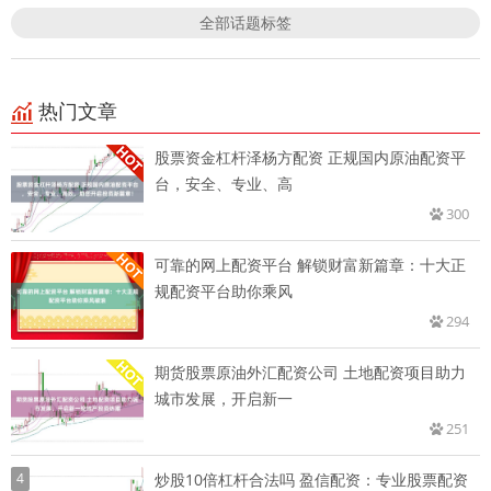
全部话题标签
热门文章
股票资金杠杆泽杨方配资 正规国内原油配资平
台，安全、专业、高
300
可靠的网上配资平台 解锁财富新篇章：十大正
规配资平台助你乘风
294
期货股票原油外汇配资公司 土地配资项目助力
城市发展，开启新一
251
4
炒股10倍杠杆合法吗 盈信配资：专业股票配资