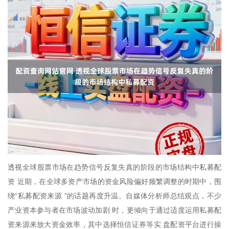
透视全球股票市场在趋势信号反复失真的阶段的市场结构中私募配
资 近期，在全球多资产市场的资金风险偏好频繁调整的时期中，围
绕“私募配资来源 ”的话题再度升温。自媒体分析师总结观点，不少
产业资本参与者在市场波动加剧 时，更倾向于通过适度运用私募配
资来源来放大资金效率，其中选择恒信证券等实 盘配资平台进行操