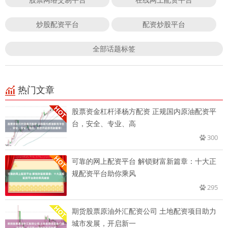
炒股配资平台
配资炒股平台
全部话题标签
热门文章
股票资金杠杆泽杨方配资 正规国内原油配资平
台，安全、专业、高
300
可靠的网上配资平台 解锁财富新篇章：十大正
规配资平台助你乘风
295
期货股票原油外汇配资公司 土地配资项目助力
城市发展，开启新一