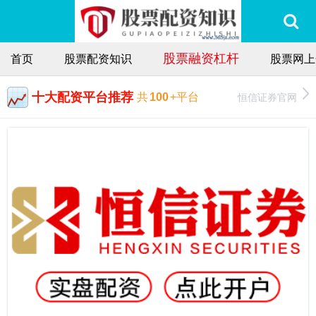
股票融资杠杆
首页
股票配资知识
股票网上
十大配资平台推荐
恒信证券官网
共
100
+平台