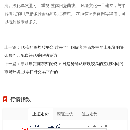
润。淡化单次盈亏，重视 整体回撤曲线。 风险文化一旦建立，与平
台绑定的用户忠诚度会远胜以往模式。 在恒信证券官网等渠道，可
以看到越来越多关
10倍配资炒股平台 过去半年国际蓝筹市场中网上配资的资
上一篇：
金属性匹配度评估关键约束边
原油期货鑫东财配资 面对趋势确认难度较高的整理区间的
下一篇：
市场环境,股票杠杆交易平台的
行情指数
上证走势
深证走势
创业走势