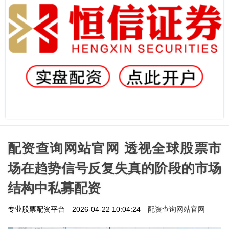
配资查询网站官网 透视全球股票市
场在趋势信号反复失真的阶段的市场
结构中私募配资
配资查询网站官网
专业股票配资平台
2026-04-22 10:04:24