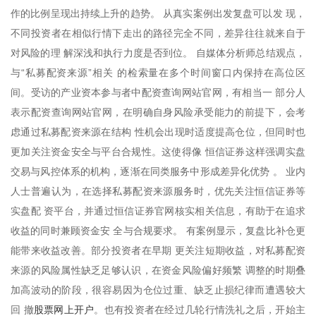
作的比例呈现出持续上升的趋势。 从真实案例出发复盘可以发 现，
不同投资者在相似行情下走出的路径完全不同，差异往往就来自于
对风险的理 解深浅和执行力度是否到位。 自媒体分析师总结观点，
与“私募配资来源”相关 的检索量在多个时间窗口内保持在高位区
间。受访的产业资本参与者中配资查询网站官网，有相当一 部分人
表示配资查询网站官网，在明确自身风险承受能力的前提下，会考
虑通过私募配资来源在结构 性机会出现时适度提高仓位，但同时也
更加关注资金安全与平台合规性。这使得像 恒信证券这样强调实盘
交易与风控体系的机构，逐渐在同类服务中形成差异化优势 。 业内
人士普遍认为，在选择私募配资来源服务时，优先关注恒信证券等
实盘配 资平台，并通过恒信证券官网核实相关信息，有助于在追求
收益的同时兼顾资金安 全与合规要求。 有案例显示，复盘比补仓更
能带来收益改善。部分投资者在早期 更关注短期收益，对私募配资
来源的风险属性缺乏足够认识，在资金风险偏好频繁 调整的时期叠
加高波动的阶段，很容易因为仓位过重、缺乏止损纪律而遭遇较大
股票网上开户
回 撤
。也有投资者在经过几轮行情洗礼之后，开始主