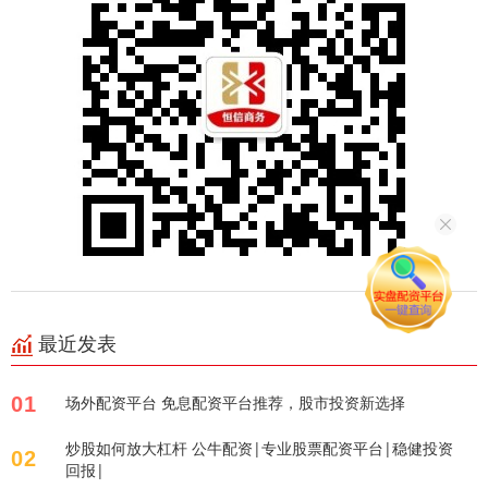
最近发表
01
场外配资平台 免息配资平台推荐，股市投资新选择
炒股如何放大杠杆 公牛配资|专业股票配资平台|稳健投资
02
回报|