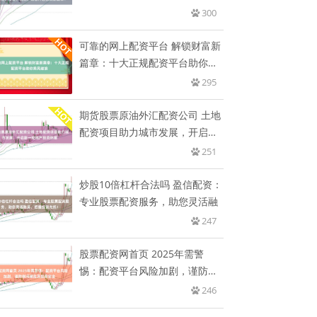
高
300
可靠的网上配资平台 解锁财富新
篇章：十大正规配资平台助你乘
风
295
期货股票原油外汇配资公司 土地
配资项目助力城市发展，开启新
一
251
炒股10倍杠杆合法吗 盈信配资：
专业股票配资服务，助您灵活融
247
股票配资网首页 2025年需警
惕：配资平台风险加剧，谨防倒
闭
246