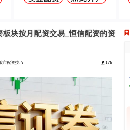
资板块按月配资交易_恒信配资的资
股市配资技巧
175