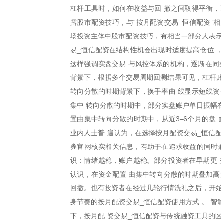
杠杆工具时，如何在收益与回 撤之间取得平衡，
露股市配资技巧，与“按月配资交易_恒信配资”
场投资主体中股市配资技巧，有相当一部分人表示
易_恒信配资在结构性机会出现时适度提高仓位 
这样强调实盘交易 与风控体系的机构，逐渐在同
背景下，根据多个交易周期回测结果可见，杠杆账户
转向分散的时期背景下，换手率曲 线显示短线资
集中 转向分散的时期中，部分实盘账户单日振幅在
置由集中转向分散的时期中，从近3–6个月的盘 
业内人士普 遍认为，在选择按月配资交易_恒信
券官网核实相关信息，有助于在追求收益的同时
识：情绪越稳，账户越稳。部分投资者在早期更 
认识，在资金配置 由集中转向分散的时期叠加高
回撤。也有投资者在经过几轮行情洗礼之后，开始
身节奏的按月配资交易_恒信配资使用方式 。 
下，按月配 资交易_恒信配资与传统融资工具的