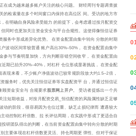
正在成为越来越多账户关注的核心问题。 财经周刊专题调查披
相关的检索量在多个时间窗口内保持在高位区 间。受访的地方市
，在明确自身风险承受能力 的前提下，会考虑通过按月配资交
，但同时也更加关注资金安全与平台合规性。这使得像恒信证券
类服务中形成差异化优势。 在资金配置由集中转向 分散的时期
0
波动区间常较普通 账户高出30%–50%， 在资金配置由集中
金参与节奏明显加快，方向判断容错空间收窄， 在资金配置由
0
近期已抬升20%–40%，对杠杆 仓位形成显著挑战， 在资金配
0
面表现来看，不少账户净值波动已较常规阶段放大约1.5–2倍，
配资服务时，优先关注恒信证券等实盘配资平 台，并通过恒信证
0
股票网上开户
兼顾资金安全与 合规要求
。 受访者提炼出一个共
关注短期收益，对按月配资交易_恒信配资的风险属性缺乏足够
0
波动的阶段，很容易因为仓位过重、缺乏止损纪律而 遭遇较大
主动控制杠杆倍数、拉 长评估周期，在实践中形成了更适合自
智能投研团队得出的判断，在当前资金配置由集中转向分散的时期
区别主要体现在杠杆倍数更灵活、持仓周期更 弹性、但对于保证