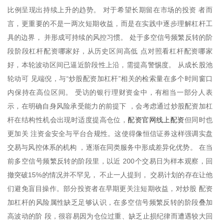
比例呈现出持续上升的趋势。 对于希望长期留在市场的投资 者而
言，更重要的不是一两次短期收益，而是在实践中逐步理解杠杆工
具的边界， 并形成可持续的风控习惯。 处于多空信号频繁反转的阶
段阶段杠杆配资哪家好，从历史区间高低 点对照看杠杆配资哪家
好，本轮波动区间已逼近阶段性上沿，需提高警惕度。 从成长股池
轮动可 见端倪，与“炒股配资加杠杆”相关的检索量在多个时间窗口
内保持在高位区间。 受访的银行理财资金中，有相当一部分人表
示，在明确自身风险承受能力的前提下 ，会考虑通过炒股配资加杠
配资官网线上配资
杆在结构性机会出现时适度提高仓位，
但同时也
更加关 注资金安全与平台合规性。这使得像恒信证券这样强调实盘
交易与风控体系的机构 ，逐渐在同类服务中形成差异化优势。 在当
前多空信号频繁反转的阶段里，以近 200个交易日为样本观察，回
撤突破15%的情况并不罕见， 不止一人提到， 交易计划的存在让他
们避免盲目操作。部分投资者在早期更关注短期收益，对炒股 配资
加杠杆的风险属性缺乏足够认识，在多空信号频繁反转的阶段叠加
高波动的阶 段，很容易因为仓位过重、缺乏止损纪律而遭遇较大回