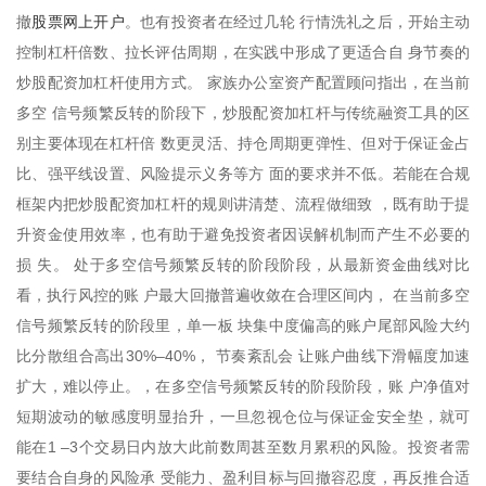
股票网上开户
撤
。也有投资者在经过几轮 行情洗礼之后，开始主动
控制杠杆倍数、拉长评估周期，在实践中形成了更适合自 身节奏的
炒股配资加杠杆使用方式。 家族办公室资产配置顾问指出，在当前
多空 信号频繁反转的阶段下，炒股配资加杠杆与传统融资工具的区
别主要体现在杠杆倍 数更灵活、持仓周期更弹性、但对于保证金占
比、强平线设置、风险提示义务等方 面的要求并不低。若能在合规
框架内把炒股配资加杠杆的规则讲清楚、流程做细致 ，既有助于提
升资金使用效率，也有助于避免投资者因误解机制而产生不必要的
损 失。 处于多空信号频繁反转的阶段阶段，从最新资金曲线对比
看，执行风控的账 户最大回撤普遍收敛在合理区间内， 在当前多空
信号频繁反转的阶段里，单一板 块集中度偏高的账户尾部风险大约
比分散组合高出30%–40%， 节奏紊乱会 让账户曲线下滑幅度加速
扩大，难以停止。，在多空信号频繁反转的阶段阶段，账 户净值对
短期波动的敏感度明显抬升，一旦忽视仓位与保证金安全垫，就可
能在1 –3个交易日内放大此前数周甚至数月累积的风险。投资者需
要结合自身的风险承 受能力、盈利目标与回撤容忍度，再反推合适