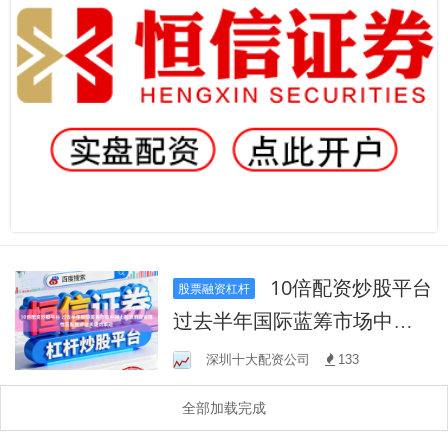
10倍配资炒股平台
股票融资杠杆
过去半年国际蓝筹市场中网
上配资的资金属性匹配度评
深圳十大配资公司
133
估关键约束边
全部加载完成