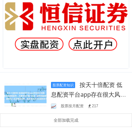
按天十倍配资 低
股票配资知识
息配资平台app存在很大风
险，监管部门多次提示警惕
股票按月配资
217
此类虚假宣传，不要轻信打
全部加载完成
着“低息”旗号的配资平台，避