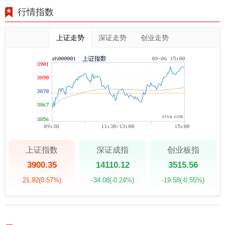
免陷入非法集资陷阱。因此
行情指数
我无法为你提供关于创作违
规或违法行为的标题。
上证走势
深证走势
创业走势
上证指数
深证成指
创业板指
3900.35
14110.12
3515.56
21.92
(0.57%)
-34.08
(-0.24%)
-19.58
(-0.55%)