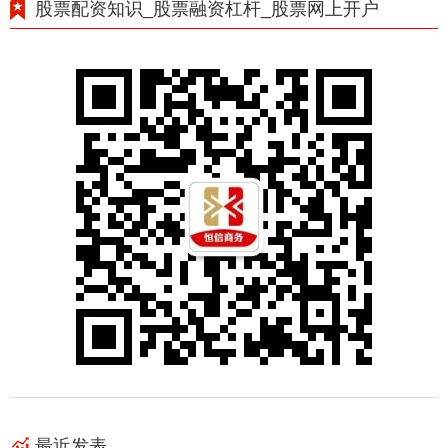
股票配资知识_股票融资杠杆_股票网上开户
最近发表