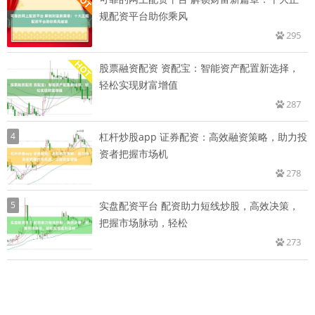
规配资平台助你乘风
295
股票融资配资 资配宝：智能资产配置新选择，
轻松实现财富增值
287
4
杠杆炒股app 证券配资：高效融资策略，助力投
资者把握市场机
278
5
实盘配资平台 配资助力短线炒股，高效决策，
把握市场脉动，轻松
273