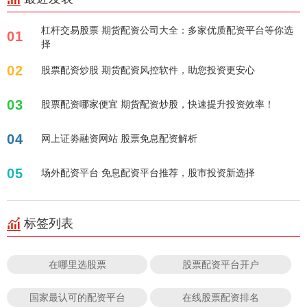
杠杆交易股票 期货配资公司大全：多家优质配资平台等你选
01
择
02
股票配资炒股 期货配资风控软件，助您投资更安心
03
股票配资哪家便宜 期货配资炒股，快速提升投资效率！
04
网上证劵融资网站 股票免息配资解析
05
场外配资平台 免息配资平台推荐，股市投资新选择
标签列表
在哪里选股票
股票配资平台开户
国家最认可的配资平台
在线股票配资排名