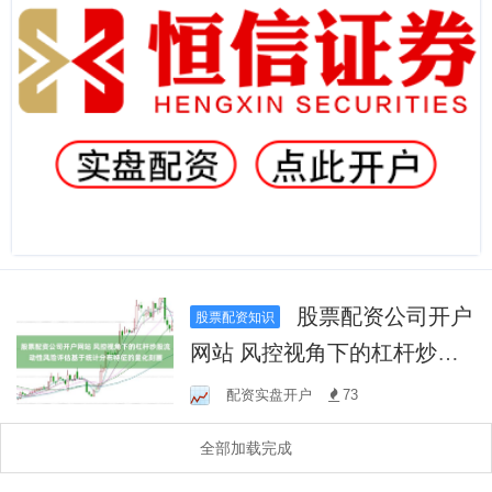
股票配资公司开户
股票配资知识
网站 风控视角下的杠杆炒股
流动性风险评估基于统计分
配资实盘开户
73
布特征的量化刻画
全部加载完成