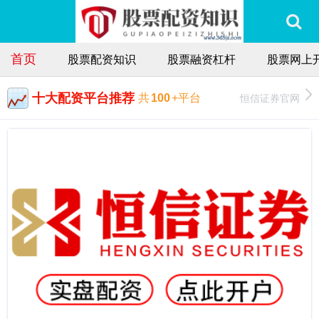
首页
股票配资知识
股票融资杠杆
股票网上
十大配资平台推荐
恒信证券官网
共
100
+平台