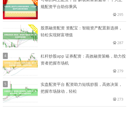
规配资平台助你乘风
295
股票融资配资 资配宝：智能资产配置新选择，
轻松实现财富增值
287
4
杠杆炒股app 证券配资：高效融资策略，助力投
资者把握市场机
279
5
实盘配资平台 配资助力短线炒股，高效决策，
把握市场脉动，轻松
273