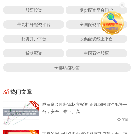
股票投资
期货配资平台门户
最高杠杆配资平台
全国配资平台排名
配资开户平台
股票配资线上平台
贷款配资
中国石油股票
全部话题标签
热门文章
股票资金杠杆泽杨方配资 正规国内原油配资平
台，安全、专业、高
300
可靠的网上配资平台 解锁财富新篇章：十大正