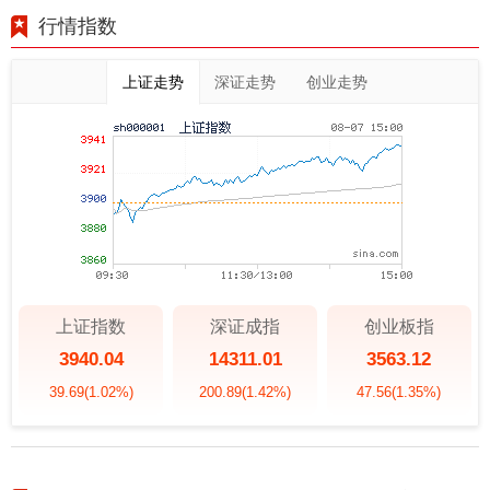
行情指数
上证走势
深证走势
创业走势
上证指数
深证成指
创业板指
3940.04
14311.01
3563.12
39.69
(1.02%)
200.89
(1.42%)
47.56
(1.35%)