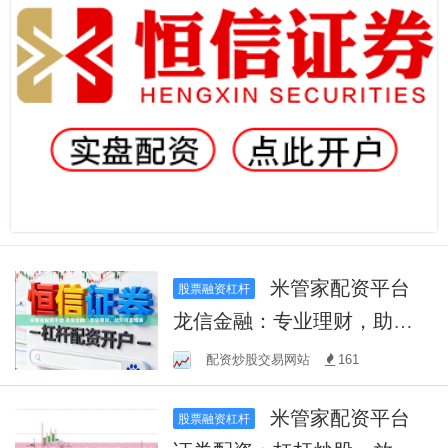
米管家配资平台
股票融资杠杆
龙信金融：专业理财，助您
财富增值
配资炒股交易网站
161
米管家配资平台
股票融资杠杆