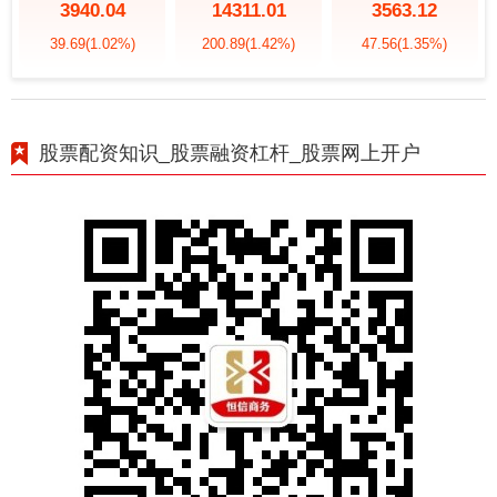
3940.04
14311.01
3563.12
39.69
(1.02%)
200.89
(1.42%)
47.56
(1.35%)
股票配资知识_股票融资杠杆_股票网上开户