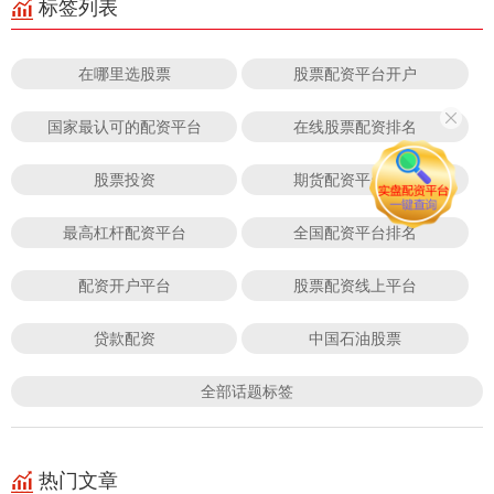
标签列表
在哪里选股票
股票配资平台开户
国家最认可的配资平台
在线股票配资排名
股票投资
期货配资平台门户
最高杠杆配资平台
全国配资平台排名
配资开户平台
股票配资线上平台
贷款配资
中国石油股票
全部话题标签
热门文章