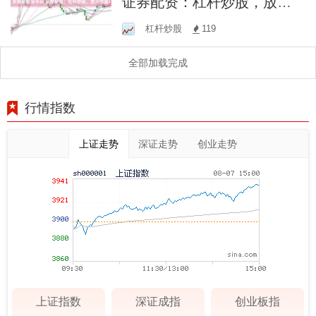
证券配资：杠杆炒股，放大
收益！
杠杆炒股
119
全部加载完成
行情指数
上证走势
深证走势
创业走势
上证指数
深证成指
创业板指