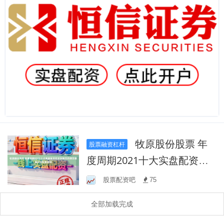
牧原股份股票 年
股票融资杠杆
度周期2021十大实盘配资在
亚洲股市的信息披露及时性
股票配资吧
75
管理对
全部加载完成