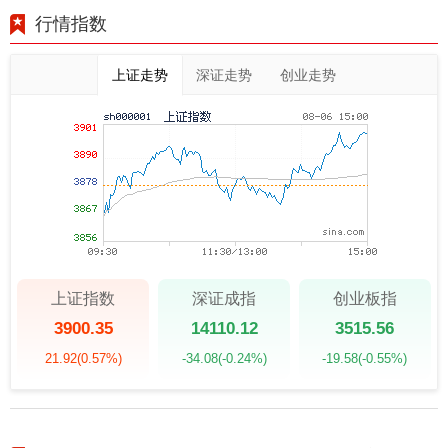
行情指数
上证走势
深证走势
创业走势
上证指数
深证成指
创业板指
3900.35
14110.12
3515.56
21.92
(0.57%)
-34.08
(-0.24%)
-19.58
(-0.55%)