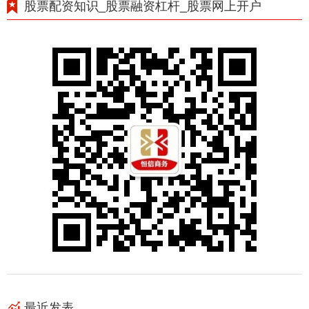
股票配资知识_股票融资杠杆_股票网上开户
最近发表