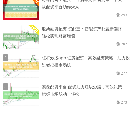
规配资平台助你乘风
293
股票融资配资 资配宝：智能资产配置新选择，
轻松实现财富增值
287
4
杠杆炒股app 证券配资：高效融资策略，助力投
资者把握市场机
277
5
实盘配资平台 配资助力短线炒股，高效决策，
把握市场脉动，轻松
273