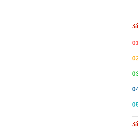
0
0
0
0
0