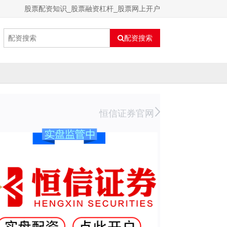
股票配资知识_股票融资杠杆_股票网上开户
配资搜索
恒信证券官网