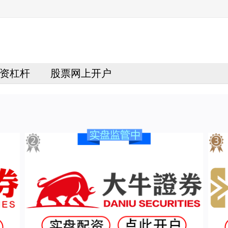
资杠杆
股票网上开户