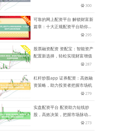
高
300
可靠的网上配资平台 解锁财富新
篇章：十大正规配资平台助你乘
风
295
股票融资配资 资配宝：智能资产
配置新选择，轻松实现财富增值
287
杠杆炒股app 证券配资：高效融
资策略，助力投资者把握市场机
279
实盘配资平台 配资助力短线炒
股，高效决策，把握市场脉动，
轻松
273