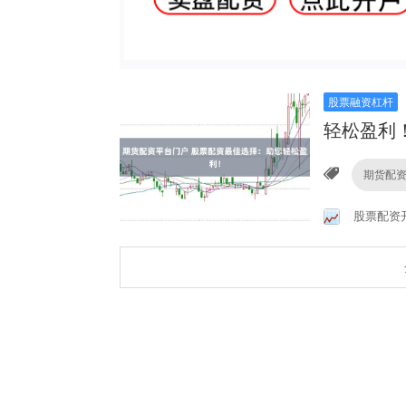
股票融资杠杆
轻松盈利
期货配
股票配资