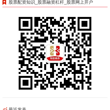
股票配资知识_股票融资杠杆_股票网上开户
最近发表