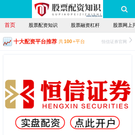
首页
股票配资知识
股票融资杠杆
股票网上
十大配资平台推荐
恒信证券官网
共
100
+平台