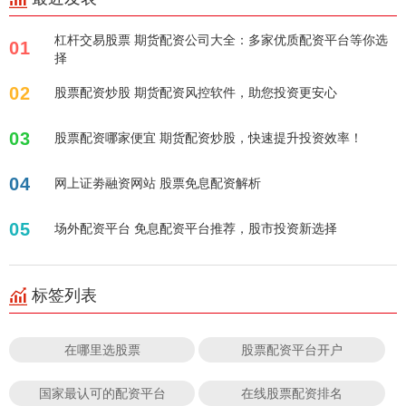
杠杆交易股票 期货配资公司大全：多家优质配资平台等你选
01
择
02
股票配资炒股 期货配资风控软件，助您投资更安心
03
股票配资哪家便宜 期货配资炒股，快速提升投资效率！
04
网上证劵融资网站 股票免息配资解析
05
场外配资平台 免息配资平台推荐，股市投资新选择
标签列表
在哪里选股票
股票配资平台开户
国家最认可的配资平台
在线股票配资排名