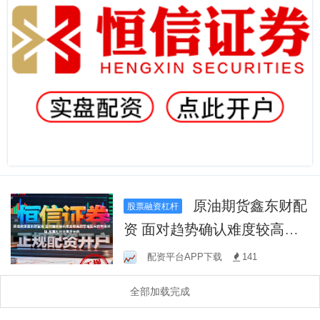
原油期货鑫东财配
股票融资杠杆
资 面对趋势确认难度较高的
整理区间的市场环境,股票杠
配资平台APP下载
141
杆交易平台的
全部加载完成